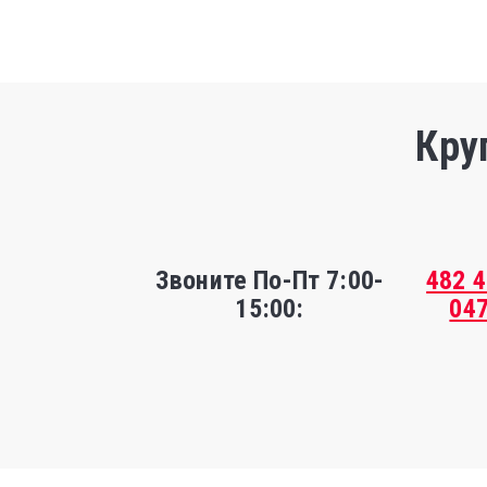
Кру
Звоните По-Пт 7:00-
482 
15:00:
04