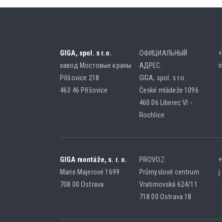
GIGA, spol. s r.o.
ОФИЦИАЛЬНЫЙ
+
завод Мостовые краны
АДРЕС:
i
Příšovice 218
GIGA, spol. s r.o.
463 46 Příšovice
České mládeže 1096
460 06 Liberec VI -
Rochlice
GIGA montáže, s. r. o.
PROVOZ:
+
Marie Majerové 1699
Průmyslové centrum
j
708 00 Ostrava
Vratimovská 624/11
718 00 Ostrava 18