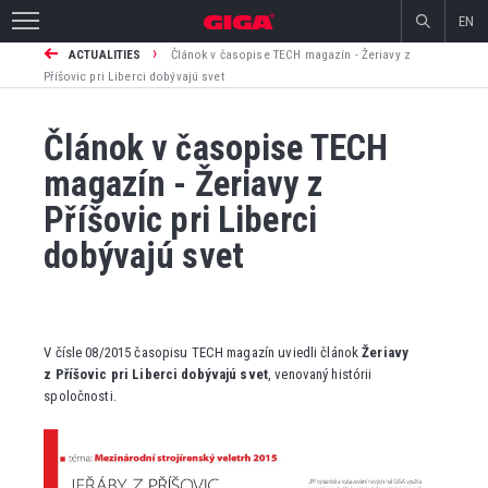
EN
›
ACTUALITIES
Článok v časopise TECH magazín - Žeriavy z
Příšovic pri Liberci dobývajú svet
Článok v časopise TECH
magazín - Žeriavy z
Příšovic pri Liberci
dobývajú svet
V čísle 08/2015 časopisu TECH magazín uviedli článok
Žeriavy
z Příšovic pri Liberci dobývajú svet
, venovaný histórii
spoločnosti.