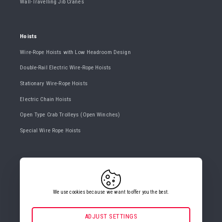
Wall-Travelling Jib Cranes
Hoists
Wire-Rope Hoists with Low Headroom Design
Double-Rail Electric Wire-Rope Hoists
Stationary Wire-Rope Hoists
Electric Chain Hoists
Open Type Crab Trolleys (Open Winches)
Special Wire Rope Hoists
CONTACT US
+420 482 427 020
info@gigasro.cz
We use cookies because we want to offer you the best.
ADJUST SETTINGS
Necessarily