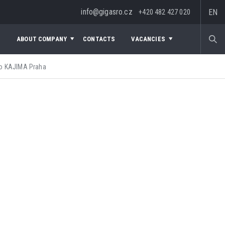
info@gigasro.cz
EN
+420 482 427 020
S
ABOUT COMPANY
CONTACTS
VACANCIES
ro KAJIMA Praha