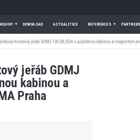
INQUIRY
DOWNLOAD
ACTUALITIES
REFERENCES
PARTNER
níkový mostový jeřáb GDMJ 10t/28,55m s pojízdnou kabinou a magnetem p
tový jeřáb GDMJ
nou kabinou a
MA Praha