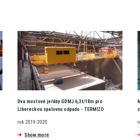
Dva mostové jeřáby GDMJ 6,3t/18m pro
M
Libereckou spalovnu odpadu - TERMIZO
z
rok 2019-2020
r
Show more