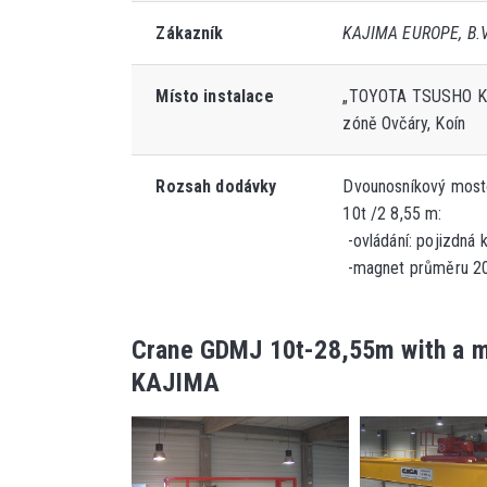
Zákazník
KAJIMA EUROPE, B.V.
Místo instalace
„TOYOTA TSUSHO KO
zóně Ovčáry, Koín
Rozsah dodávky
Dvounosníkový most
10t /2 8,55 m:
-ovládání: pojizdná 
-magnet průměru 20
Crane GDMJ 10t-28,55m with a m
KAJIMA