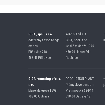
GIGA, spol. s r.o.
ADRESA SÍDLA:
+
odštěpný závod bridge
GIGA, spol. s r.o.
i
cranes
České mládeže 1096
Příšovice 218
460 06 Liberec VI -
463 46 Příšovice
Rochlice
GIGA mounting ofe, s.
PRODUCTION PLANT:
+
r. o.
Průmyslové centrum
j
Marie Majerové 1699
Vratimovská 624/11
708 00 Ostrava
718 00 Ostrava 18