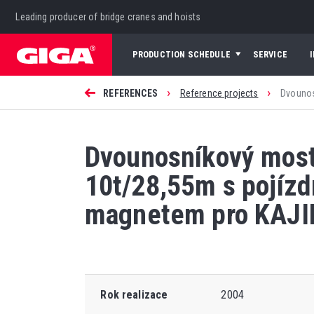
Leading producer of bridge cranes and hoists
PRODUCTION SCHEDULE
SERVICE
›
›
REFERENCES
Reference projects
Dvounos
Dvounosníkový mos
10t/28,55m s pojízd
magnetem pro KAJI
Rok realizace
2004