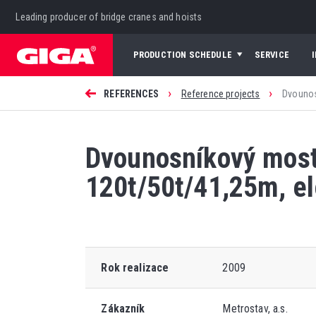
Leading producer of bridge cranes and hoists
PRODUCTION SCHEDULE
SERVICE
›
›
REFERENCES
Reference projects
Dvounos
Dvounosníkový mos
120t/50t/41,25m, el
Rok realizace
2009
Zákazník
Metrostav, a.s.