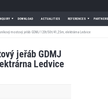
INQUIRY
DOWNLOAD
ACTUALITIES
REFERENCES
PARTNER
níkový mostový jeřáb GDMJ 120t/50t/41,25m, elektrárna Ledvice
tový jeřáb GDMJ
ektrárna Ledvice