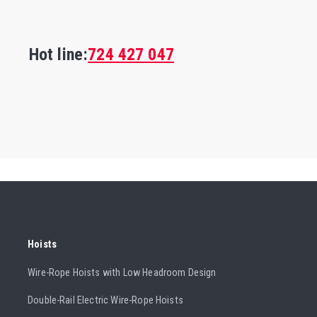
Hot line:
724 427 047
Hoists
Wire-Rope Hoists with Low Headroom Design
Double-Rail Electric Wire-Rope Hoists