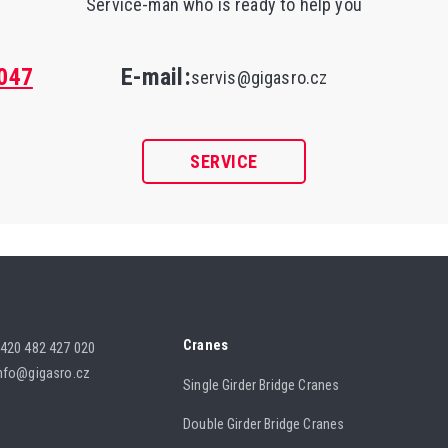
Service-man who is ready to help you
047
E-mail:
servis@gigasro.cz
SERVICE
Cranes
420 482 427 020
nfo@gigasro.cz
Single Girder Bridge Cranes
Double Girder Bridge Cranes