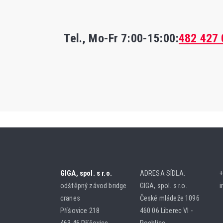
Tel., Mo-Fr
7:00-15:00
:
482 427 
GIGA, spol. s r.o.
ADRESA SÍDLA:
+
odštěpný závod bridge
GIGA, spol. s r.o.
i
cranes
České mládeže 1096
Příšovice 218
460 06 Liberec VI -