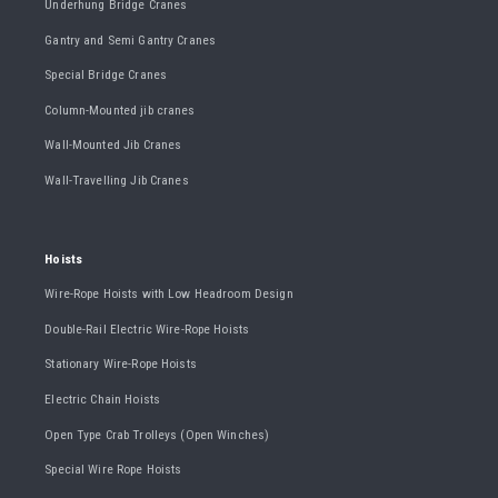
Underhung Bridge Cranes
Gantry and Semi Gantry Cranes
Special Bridge Cranes
Column-Mounted jib cranes
Wall-Mounted Jib Cranes
Wall-Travelling Jib Cranes
Hoists
Wire-Rope Hoists with Low Headroom Design
Double-Rail Electric Wire-Rope Hoists
Stationary Wire-Rope Hoists
Electric Chain Hoists
Open Type Crab Trolleys (Open Winches)
Special Wire Rope Hoists