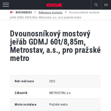
EN
›
›
REFERENCES
Reference projects
Dvounosníkový mostový
jeřáb GDMJ 60t/8,85m, Metrostav, a.s., pro pražské metro
Dvounosníkový mostový
jeřáb GDMJ 60t/8,85m,
Metrostav, a.s., pro pražské
metro
Rok realizace
2012
Zákazník
METROSTAV, a.s.
Místo instalace
Pražské metro