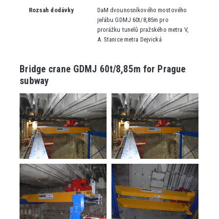
Rozsah dodávky
DaM dvounosníkového mostového
jeřábu GDMJ 60t/8,85m pro
prorážku tunelů pražského metra V,
A. Stanice metra Dejvická
Bridge crane GDMJ 60t/8,85m for Prague
subway