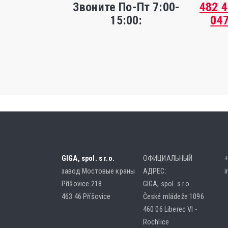
Звоните По-Пт 7:00-
482 
15:00:
04
GIGA, spol. s r.o.
ОФИЦИАЛЬНЫЙ
+
завод Мостовые краны
АДРЕС:
i
Příšovice 218
GIGA, spol. s r.o.
463 46 Příšovice
České mládeže 1096
460 06 Liberec VI -
Rochlice