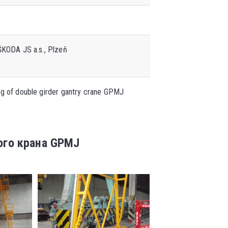
ŠKODA JS a.s., Plzeň
ng of double girder gantry crane GPMJ
ого крана GPMJ