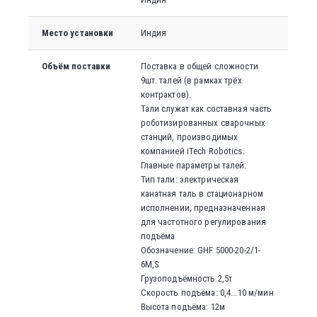
Место установки
Индия
Объём поставки
Поставка в общей сложности
9шт. талей (в рамках трёх
контрактов).
Тали служат как составная часть
роботизированных сварочных
станций, производимых
компанией iTech Robotics.
Главные параметры талей:
Тип тали: электрическая
канатная таль в стационарном
исполнении, предназначенная
для частотного регулирования
подъёма
Обозначение: GHF 5000-20-2/1-
6M,S
Грузоподъёмность 2,5т
Скорость подъёма: 0,4...10 м/мин
Высота подъёма: 12м