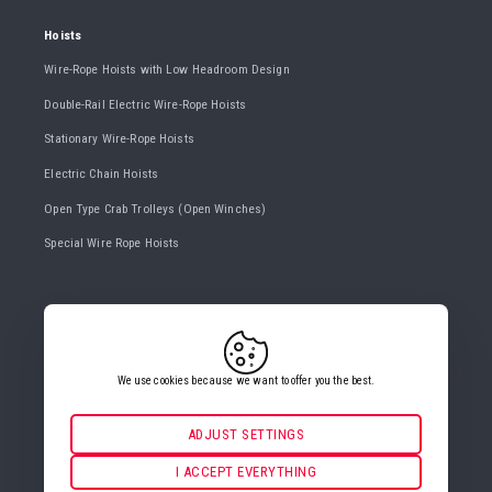
Hoists
Wire-Rope Hoists with Low Headroom Design
Double-Rail Electric Wire-Rope Hoists
Stationary Wire-Rope Hoists
Electric Chain Hoists
Open Type Crab Trolleys (Open Winches)
Special Wire Rope Hoists
CONTACT US
+420 482 427 020
info@gigasro.cz
We use cookies because we want to offer you the best.
ADJUST SETTINGS
Necessarily
ALWAYS ACTIVE
I ACCEPT EVERYTHING
COOKIE SETTINGS