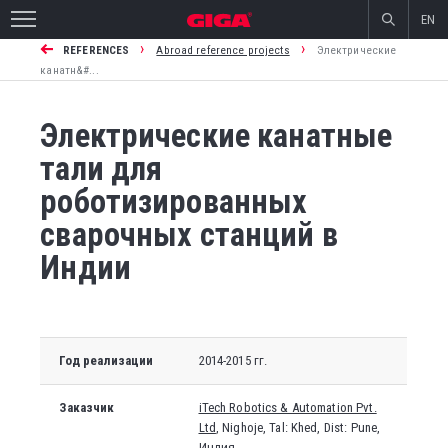
EN
›
›
REFERENCES
Abroad reference projects
Электрические
канатн&#...
Электрические канатные
тали для
роботизированных
сварочных станций в
Индии
Год реализации
2014-2015 гг.
Заказчик
iTech Robotics & Automation Pvt.
Ltd
, Nighoje, Tal: Khed, Dist: Pune,
Индия