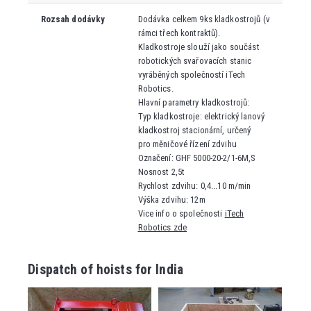
Rozsah dodávky
Dodávka celkem 9ks kladkostrojů (v
rámci třech kontraktů).
Kladkostroje slouží jako součást
robotických svařovacích stanic
vyráběných společností iTech
Robotics.
Hlavní parametry kladkostrojů:
Typ kladkostroje: elektrický lanový
kladkostroj stacionární, určený
pro měničové řízení zdvihu
Označení: GHF 5000-20-2/1-6M,S
Nosnost 2,5t
Rychlost zdvihu: 0,4...10 m/min
Výška zdvihu: 12m
Vice info o společnosti
iTech
Robotics zde
Dispatch of hoists for India