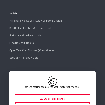
Hoists
Wire-Rope Hoists with Low Headroom Design
Double-Rail Electric Wire-Rope Hoists
Stationary Wire-Rope Hoists
Electric Chain Hoists
Open Type Crab Trolleys (Open Winches)
Special Wire Rope Hoists
CONTACT US
+420 482 427 020
info@gigasro.cz
We use cookies because we want to offer you the best.
ADJUST SETTINGS
Necessarily
ALWAYS ACTIVE