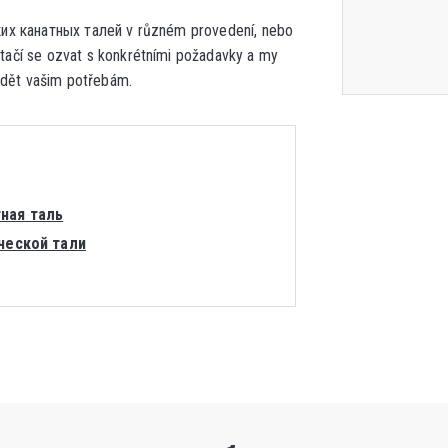
х канатных талей v různém provedení, nebo
tačí se ozvat s konkrétními požadavky a my
edět vašim potřebám.
ная таль
ической тали