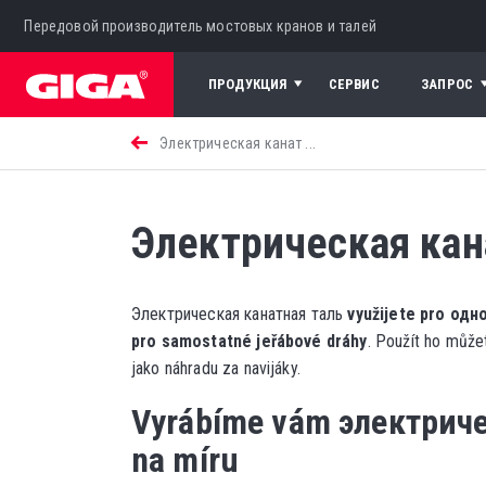
Передовой производитель мостовых кранов и талей
ПРОДУКЦИЯ
СЕРВИС
ЗАПРОС
Электрическая канат ...
Электрическая кан
Электрическая канатная таль
využijete pro од
pro samostatné jeřábové dráhy
. Použít ho může
jako náhradu za navijáky.
Vyrábíme vám электрич
na míru