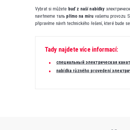
Vybrat si můžete
buď z naší nabídky
электрически
navrhneme таль
přímo na míru
vašemu provozu. S
připravíme návrh technického řešení, které bude s
Tady najdete více informací:
специальный электрическая канат
nabídka různého provedení электр