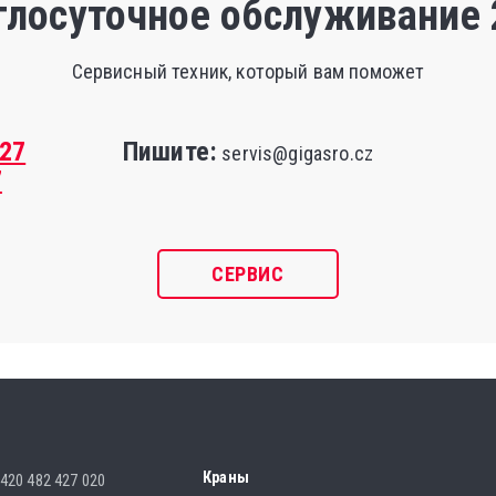
глосуточное обслуживание 
Сервисный техник, который вам поможет
427
Пишите:
servis@gigasro.cz
7
СЕРВИС
Краны
420 482 427 020