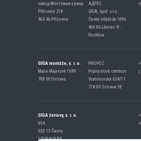
завод Мостовые краны
АДРЕС:
i
Příšovice 218
GIGA, spol. s r.o.
463 46 Příšovice
České mládeže 1096
460 06 Liberec VI -
Rochlice
GIGA montáže, s. r. o.
PROVOZ:
+
Marie Majerové 1699
Průmyslové centrum
j
708 00 Ostrava
Vratimovská 624/11
718 00 Ostrava 18
GIGA žeriavy, s. r. o.
+
654
v
023 13 Čierne
СЛОВАЦКАЯ