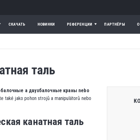
СКАЧАТЬ
НОВИНКИ
РЕФЕРЕНЦИИ
ПАРТНЁРЫ
О
атная таль
нобалочные a двухбалочные краны nebo
te také jako pohon strojů a manipulátorů nebo
К
еская канатная таль