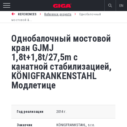
EN
›
›
REFERENCES
Reference projects
Однобалочный
мостовой &...
Однобалочный мостовой
кран GJMJ
1,8t+1,8t/27,5m с
канатной стабилизацией,
KÖNIGFRANKENSTAHL
Модлетице
Год реализации
2014 г.
Заказчик
KÖNIGFRANKSTAHL, s.r.o.