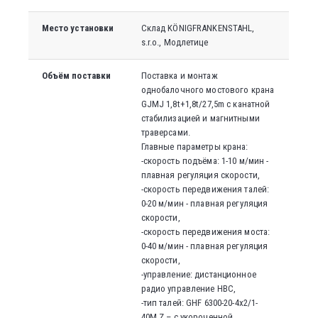
Место установки
Склад KÖNIGFRANKENSTAHL,
s.r.o., Модлетице
Объём поставки
Поставка и монтаж
однобалочного мостового крана
GJMJ 1,8t+1,8t/27,5m с канатной
стабилизацией и магнитными
траверсами.
Главные параметры крана:
-скорость подъёма: 1-10 м/мин -
плавная регуляция скорости,
-скорость передвижения талей:
0-20 м/мин - плавная регуляция
скорости,
-скорость передвижения моста:
0-40 м/мин - плавная регуляция
скорости,
-управление: дистанционное
радио управление HBC,
-тип талей: GHF 6300-20-4x2/1-
40M,Z – с укороченной