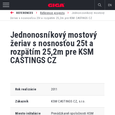
EN
›
›
REFERENCES
Reference projects
Jednonosníkový mostový
žeriav s nosnosťou 25t a rozpätím 25,2m pre KSM CASTINGS CZ
Jednonosníkový mostový
žeriav s nosnosťou 25t a
rozpätím 25,2m pre KSM
CASTINGS CZ
Rok realizácie
2011
Zákazník
KSM CASTINGS CZ, s.r.o.
Miesto inštalácie
Prevádzkareň spoločnosti
KSM