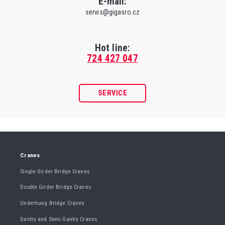
E-mail:
servis@gigasro.cz
Hot line:
724 427 047
SERVICE
Cranes
Single Girder Bridge Cranes
Double Girder Bridge Cranes
Underhung Bridge Cranes
Gantry and Semi Gantry Cranes