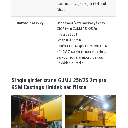
CASTINGS CZ, s.r.o., Hrádek nad
Nisou
Rozsah dodávky
Jednonosníkový mostový žeriav
GIGA typu GJMJ 25t/25,2m:
-nosnosť 25 t
-rozpätie 25,2 m
-mačka GIGA typu GHM 25000-14-
4/1-9M,Z so skrátenou stavebnou
výškou, so servisnou plošinou
-ovládanie - rádio
Single girder crane GJMJ 25t/25,2m pro
KSM Castings Hrádek nad Nisou