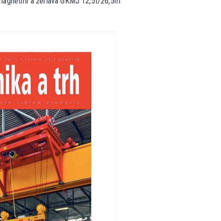
magnetmi a žeriava GKMJ 12,5t/26,5m