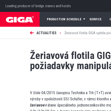
Leading producer of bridge cranes and hoists
PRODUCTION SCHEDULE
SERVICE
›
ACTUALITIES
Žeriavová flotila GIGA splnila p
Žeriavová flotila GIG
požiadavky manipulá
V čísle 04/2015 časopisu Technika a Trh (T+T) uvi
výroby v spoločnosti SSI Schäfer, v rámci ktorého
žeriavov
vrátane špeciálneho jednonosníkového m