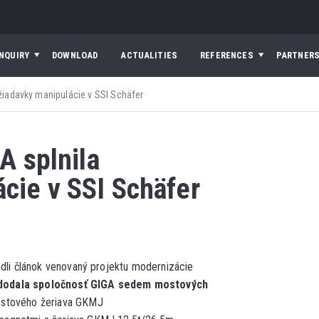
INQUIRY
DOWNLOAD
ACTUALITIES
REFERENCES
PARTNER
ožiadavky manipulácie v SSI Schäfer
A splnila
cie v SSI Schäfer
edli článok venovaný projektu modernizácie
dodala spoločnosť GIGA sedem mostových
ostového žeriava GKMJ