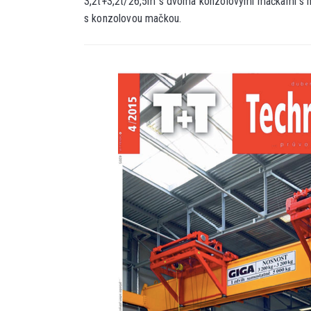
3,2t+3,2t/26,5m s dvoma konzolovými mačkami s 
s konzolovou mačkou.