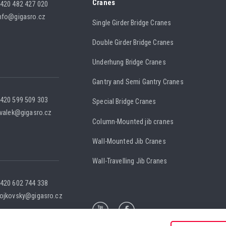
Cranes
420 482 427 020
nfo@gigasro.cz
Single Girder Bridge Cranes
Double Girder Bridge Cranes
Underhung Bridge Cranes
Gantry and Semi Gantry Cranes
420 599 509 303
Special Bridge Cranes
.valek@gigasro.cz
Column-Mounted jib cranes
Wall-Mounted Jib Cranes
Wall-Travelling Jib Cranes
420 602 744 338
ojkovsky@gigasro.cz