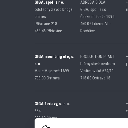
GIGA, spol. s r.o.
ADRESA SÍDLA:
+
odštěpný závod bridge
GIGA, spol. s r.o.
i
cranes
České mládeže 1096
Příšovice 218
460 06 Liberec VI -
463 46 Příšovice
Rochlice
GIGA mounting ofe, s.
PRODUCTION PLANT:
+
r. o.
Průmyslové centrum
j
Marie Majerové 1699
Vratimovská 624/11
708 00 Ostrava
718 00 Ostrava 18
GIGA žeriavy, s. r. o.
+
654
v
023 13 Čierne
SLOVAK REPUBLIC