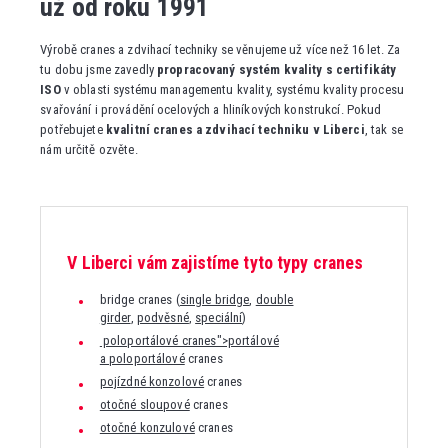
už od roku 1991
Výrobě cranes a zdvihací techniky se věnujeme už více než 16 let. Za
tu dobu jsme zavedly
propracovaný systém kvality s certifikáty
ISO
v oblasti systému managementu kvality, systému kvality procesu
svařování i provádění ocelových a hliníkových konstrukcí. Pokud
potřebujete
kvalitní cranes a zdvihací techniku v Liberci
, tak se
nám určitě ozvěte.
V Liberci vám zajistíme tyto typy cranes
bridge cranes (
single bridge
,
double
girder
,
podvěsné
,
speciální
)
poloportálové cranes">portálové
a poloportálové
cranes
pojízdné konzolové
cranes
otočné sloupové
cranes
otočné konzulové
cranes