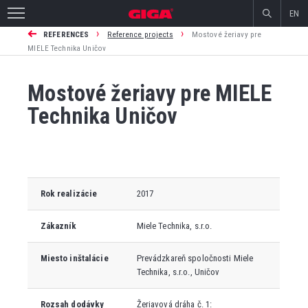
EN
›
›
REFERENCES
Reference projects
Mostové žeriavy pre
MIELE Technika Uničov
Mostové žeriavy pre MIELE
Technika Uničov
Rok realizácie
2017
Zákazník
Miele Technika, s.r.o.
Miesto inštalácie
Prevádzkareň spoločnosti Miele
Technika, s.r.o., Uničov
Rozsah dodávky
Žeriavová dráha č. 1: