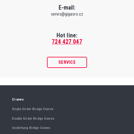
E-mail:
servis@gigasro.cz
Hot line:
724 427 047
SERVICE
Cranes
Single Girder Bridge Cranes
Double Girder Bridge Cranes
Underhung Bridge Cranes