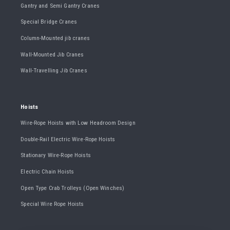
Gantry and Semi Gantry Cranes
Special Bridge Cranes
Column-Mounted jib cranes
Wall-Mounted Jib Cranes
Wall-Travelling Jib Cranes
Hoists
Wire-Rope Hoists with Low Headroom Design
Double-Rail Electric Wire-Rope Hoists
Stationary Wire-Rope Hoists
Electric Chain Hoists
Open Type Crab Trolleys (Open Winches)
Special Wire Rope Hoists