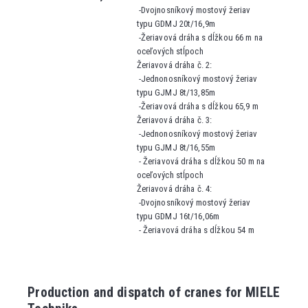
-Dvojnosníkový mostový žeriav
typu GDMJ 20t/16,9m
-Žeriavová dráha s dĺžkou 66 m na
oceľových stĺpoch
Žeriavová dráha č. 2:
-Jednonosníkový mostový žeriav
typu GJMJ 8t/13,85m
-Žeriavová dráha s dĺžkou 65,9 m
Žeriavová dráha č. 3:
-Jednonosníkový mostový žeriav
typu GJMJ 8t/16,55m
-
Žeriavová dráha s dĺžkou 50 m na
oceľových stĺpoch
Žeriavová dráha č. 4:
-Dvojnosníkový mostový žeriav
typu GDMJ 16t/16,06m
-
Žeriavová dráha s dĺžkou 54 m
Production and dispatch of cranes for MIELE