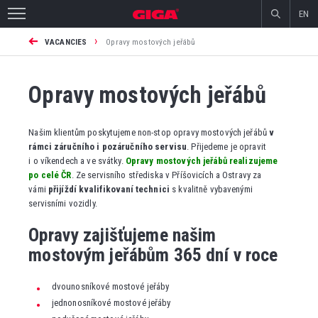
EN
›
VACANCIES
Opravy mostových jeřábů
Opravy mostových jeřábů
Našim klientům poskytujeme non-stop opravy mostových jeřábů
v
rámci záručního i pozáručního servisu
. Přijedeme je opravit
i o víkendech a ve svátky.
Opravy mostových jeřábů realizujeme
po celé ČR
. Ze servisního střediska v Příšovicích a Ostravy za
vámi
přijíždí kvalifikovaní technici
s kvalitně vybavenými
servisními vozidly.
Opravy zajišťujeme našim
mostovým jeřábům 365 dní v roce
dvounosníkové mostové jeřáby
jednonosníkové mostové jeřáby