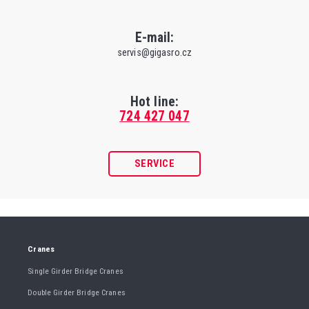
E-mail:
servis@gigasro.cz
Hot line:
724 427 047
SERVICE
Cranes
Single Girder Bridge Cranes
Double Girder Bridge Cranes