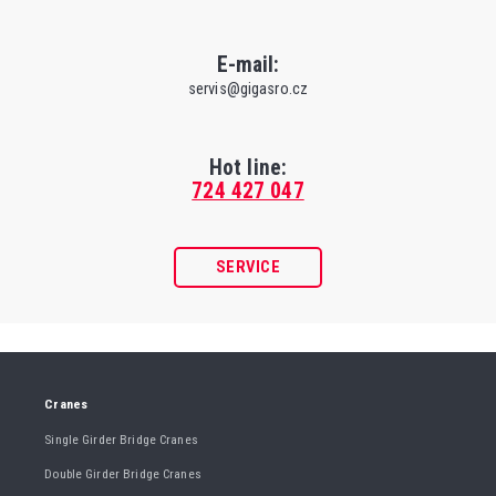
E-mail:
servis@gigasro.cz
Hot line:
724 427 047
SERVICE
Cranes
Single Girder Bridge Cranes
Double Girder Bridge Cranes