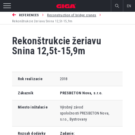
EN
›
›
REFERENCES
Reconstruction of bridge cranes
Rekonštrukcie žeriavu Snina 12,5t-15,9m
Rekonštrukcie žeriavu
Snina 12,5t-15,9m
Rok realizacie
2018
Zákazník
PRESBETON
Nova, s.r.o.
Miesto inštalacie
Výrobný závod
spoločnosti
PRESBETON Nova,
s.r.o., Bystrovany
Rozsah dodávky
Zadanie: