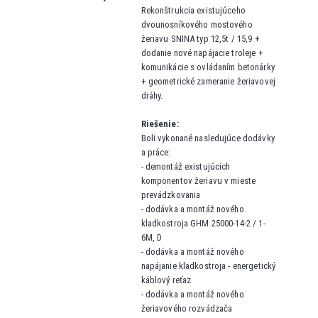
Rekonštrukcia existujúceho
dvounosníkového mostového
žeriavu SNINA typ 12,5t / 15,9 +
dodanie nové napájacie troleje +
komunikácie s ovládaním betonárky
+ geometrické zameranie žeriavovej
dráhy.
Riešenie:
Boli vykonané nasledujúce dodávky
a práce:
-
demontáž existujúcich
komponentov žeriavu v mieste
prevádzkovania
-
dodávka a montáž nového
kladkostroja GHM 25000-14-2 / 1-
6M, D
- dodávka a montáž nového
napájanie kladkostroja - energetický
káblový reťaz
-
dodávka a montáž nového
žeriavového rozvádzača