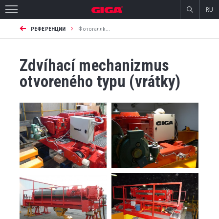
RU
›
РЕФЕРЕНЦИИ
Фотогаллk...
Zdvíhací mechanizmus
otvoreného typu (vrátky)