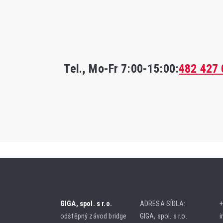
Tel., Mo-Fr
7:00-15:00
:
482 427 
GIGA, spol. s r.o.
ADRESA SÍDLA:
+
odštěpný závod bridge
GIGA, spol. s r.o.
i