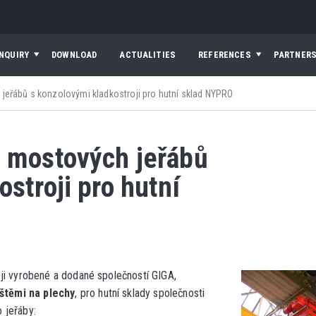
INQUIRY
DOWNLOAD
ACTUALITIES
REFERENCES
PARTNER
jeřábů s konzolovými kladkostroji pro hutní sklad NYPRO
h mostových jeřábů
stroji pro hutní
ji vyrobené a dodané společností GIGA,
štěmi na plechy
, pro hutní sklady společnosti
o jeřáby: