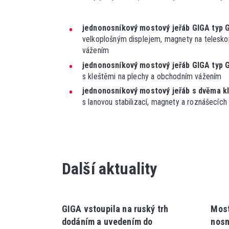
jednonosníkový mostový jeřáb GIGA typ 
velkoplošným displejem, magnety na telesko
vážením
jednonosníkový mostový jeřáb GIGA typ 
s kleštěmi na plechy a obchodním vážením
jednonosníkový mostový jeřáb s dvěma k
s lanovou stabilizací, magnety a roznášecí
Další aktuality
GIGA vstoupila na ruský trh
Most
dodáním a uvedením do
nosn