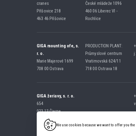
cranes
České mládeže 1096
Příšovice 218
460 06 Liberec VI -
463 46 Příšovice
Rochlice
GIGA mounting ofe, s.
PRODUCTION PLANT:
+
r. o.
Průmyslové centrum
j
Marie Majerové 1699
Vratimovská 624/11
708 00 Ostrava
718 00 Ostrava 18
GIGA žeriavy, s. r. o.
+
654
v
023 13 Čierne
SLOVAK REPUBLIC
We use cookies because we want to offer you the 