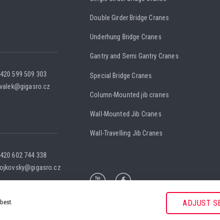
Double Girder Bridge Cranes
Underhung Bridge Cranes
Gantry and Semi Gantry Cranes
420 599 509 303
Special Bridge Cranes
.valek@gigasro.cz
Column-Mounted jib cranes
Wall-Mounted Jib Cranes
Wall-Travelling Jib Cranes
420 602 744 338
ojkovsky@gigasro.cz
best.
ADJUST S