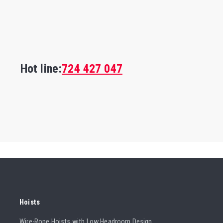
Hot line:
724 427 047
Hoists
Wire-Rope Hoists with Low Headroom Design