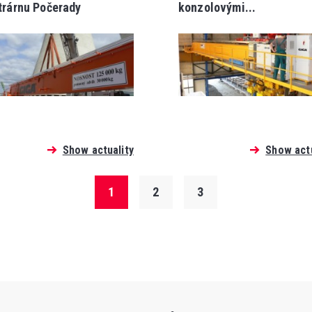
trárnu Počerady
konzolovými...
Show actuality
Show actu
1
2
3