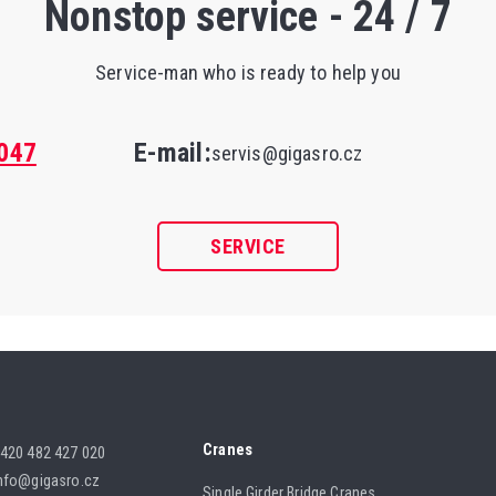
Nonstop service - 24 / 7
Service-man who is ready to help you
047
E-mail:
servis@gigasro.cz
SERVICE
Cranes
420 482 427 020
nfo@gigasro.cz
Single Girder Bridge Cranes