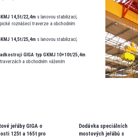
GKMJ 14,5t/22,4m
s lanovou stabilizací,
pické roznášecí traverze a obchodním
GKMJ 14,5t/25,4m
s lanovou stabilizací,
ladkostroji GIGA typ GKMJ 10+10t/25,4m
ch traverzách a obchodním vážením
ové jeřáby GIGA o
Dodávka speciálních
osti 125t a 165t pro
mostových jeřábů s