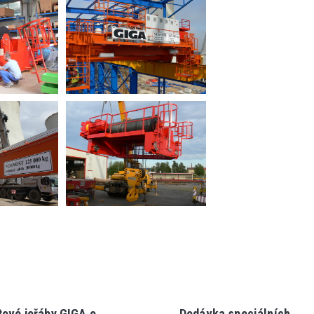
ové jeřáby GIGA o
Dodávka speciálních