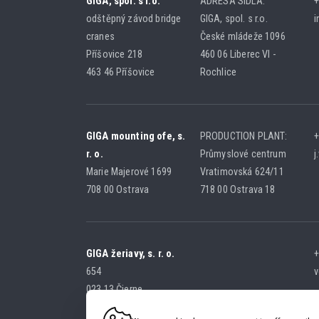
GIGA, spol. s r.o.
ADRESA SÍDLA:
+
odštěpný závod bridge
GIGA, spol. s r.o.
i
cranes
České mládeže 1096
Příšovice 218
460 06 Liberec VI -
463 46 Příšovice
Rochlice
GIGA mounting ofe, s.
PRODUCTION PLANT:
+
r. o.
Průmyslové centrum
j
Marie Majerové 1699
Vratimovská 624/11
708 00 Ostrava
718 00 Ostrava 18
GIGA žeriavy, s. r. o.
+
654
v
023 13 Čierne
SLOVAK REPUBLIC