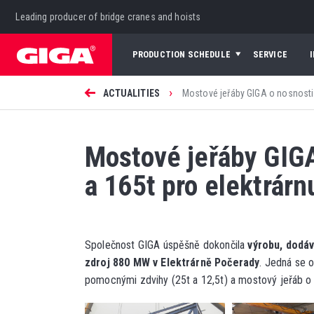
Leading producer of bridge cranes and hoists
PRODUCTION SCHEDULE
SERVICE
›
ACTUALITIES
Mostové jeřáby GIGA o nosnosti 
Mostové jeřáby GIGA
a 165t pro elektrár
Společnost GIGA úspěšně dokončila
výrobu, dodáv
zdroj 880 MW v Elektrárně Počerady
. Jedná se 
pomocnými zdvihy (25t a 12,5t) a mostový jeřáb 