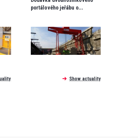
portálového jeřábu o...
ality
Show actuality