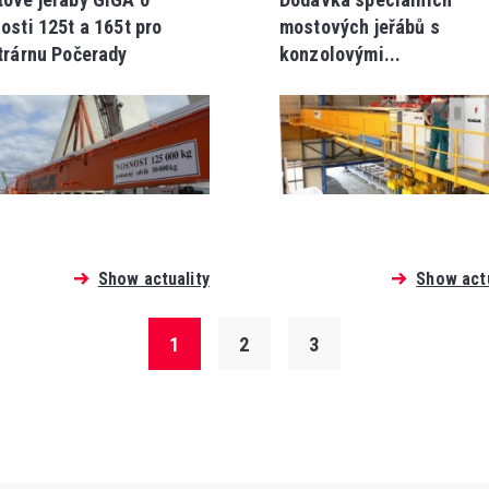
osti 125t a 165t pro
mostových jeřábů s
trárnu Počerady
konzolovými...
Show actuality
Show actu
1
2
3