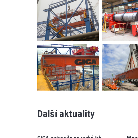
Další aktuality
GIGA vstoupila na ruský trh
Most