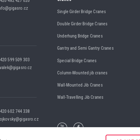
420 482 427 020
nfo@gigasro.cz
Single Girder Bridge Cranes
Double Girder Bridge Cranes
Underhung Bridge Cranes
Gantry and Semi Gantry Cranes
420 599 509 303
Special Bridge Cranes
.valek@gigasro.cz
Column-Mounted jib cranes
Wall-Mounted Jib Cranes
Wall-Travelling Jib Cranes
420 602 744 338
ojkovsky@gigasro.cz