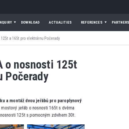
INQUIRY
DOWNLOAD
ACTUALITIES
REFERENCES
PARTNER
125t a 165t pro elektrárnu Počerady
 o nosnosti 125t
nu Počerady
ku a montáž dvou jeřábů pro paroplynový
o mostový jeřáb o nosnosti 165t s dvěma
o nosnosti 125t s pomocným zdvihem 30t.